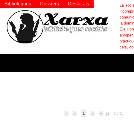
Biblioteques
Dossiers
Destacats
La socie
incompr
comunica
la domin
Els llib
apropen
pràctiqu
cels, co
1
(1 - 1 / 1)