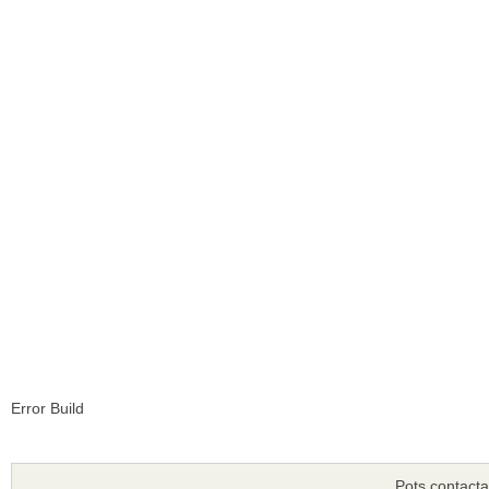
Error Build
Pots contacta