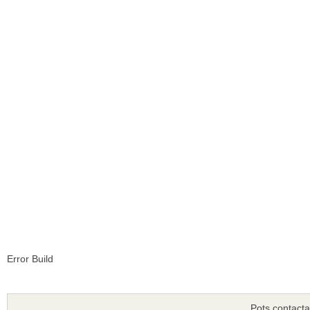
Error Build
Pots contacta