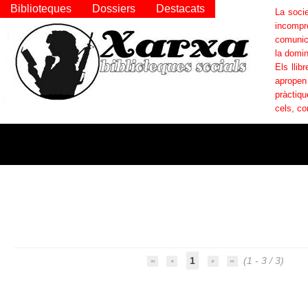
Biblioteques
Dossiers
Destacats
La socie
incompr
comunica
la domin
Els llib
apropen
pràctiqu
cels, co
1
(1 - 3 / 3)