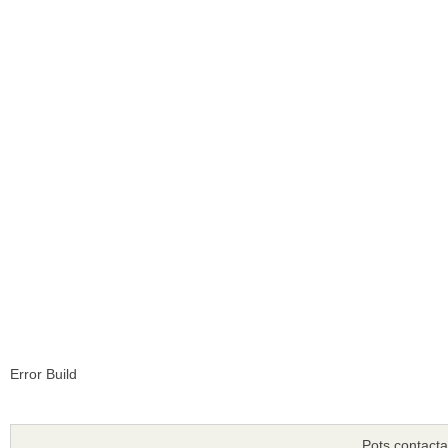
Error Build
Pots contacta