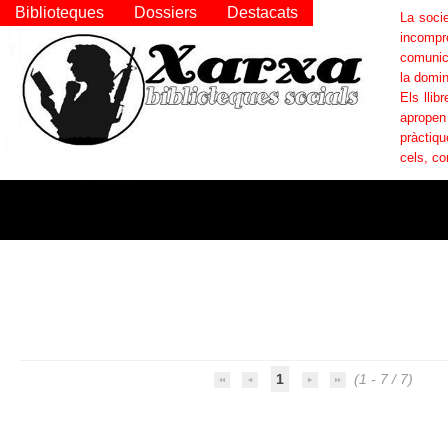
Biblioteques
Dossiers
Destacats
La socie
incompr
comunica
la domin
Els llib
apropen
pràctiqu
cels, co
1
(1 - 7 / 7)