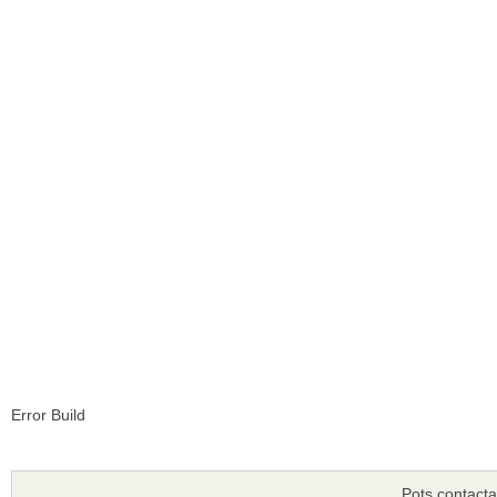
Error Build
Pots contacta