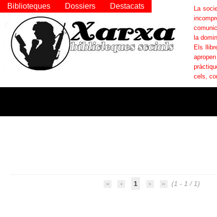
Biblioteques
Dossiers
Destacats
La socie
incompr
comunica
la domin
Els llib
apropen
pràctiqu
cels, co
1
(1 - 1 / 1)