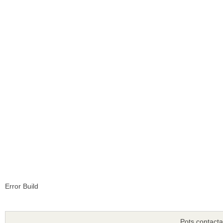
Error Build
Pots contacta