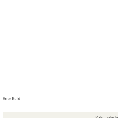
Error Build
Pots contacta