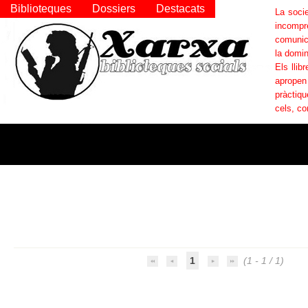
Biblioteques
Dossiers
Destacats
La socie
incompr
comunica
la domin
Els llib
apropen
pràctiqu
cels, co
1
(1 - 1 / 1)