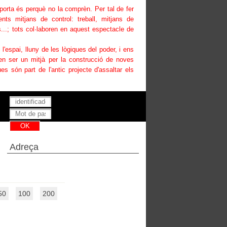
uporta és perquè no la comprèn. Per tal de fer
ents mitjans de control: treball, mitjans de
...; tots col·laboren en aquest espectacle de
i l'espai, lluny de les lògiques del poder, i ens
den ser un mitjà per la construcció de noves
es són part de l'antic projecte d'assaltar els
Has perdut la teva contrasenya ?
Adreça
50
100
200