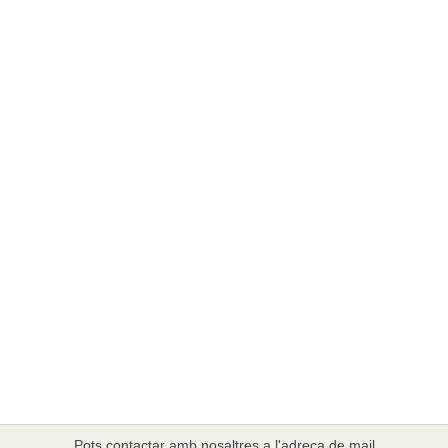
Pots contactar amb nosaltres a l'adreça de mail