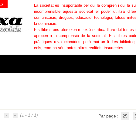
ts
La societat és insuportable per qui la comprèn i qui la s
incomprensible aquesta societat el poder utilitza difer
comunicació, drogues, educació, tecnologia, falsos mites
la dominació.
Els llibres ens ofereixen reflexió i crítica lliure del temps 
apropen a la comprensió de la societat. Els llibres po
pràctiques revolucionàries, però mai un fi. Les bibliotequ
cels, com ho són tantes altres realitats insurrectes.
(1 - 1 / 1)
Par page :
25