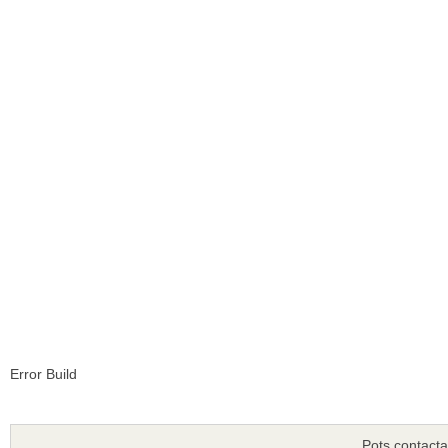
Error Build
Pots contacta