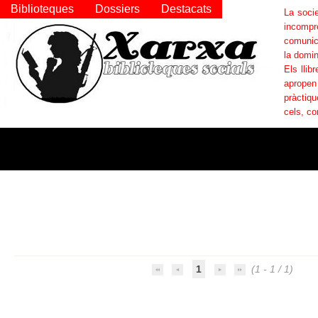
Biblioteques
Dossiers
Destacats
La socie
incompr
comunica
la domin
Els llib
apropen
pràctiqu
cels, co
1
(1 - 1 / 1)