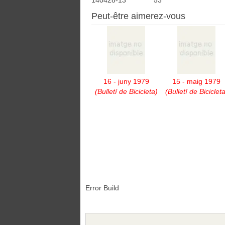
140428-13
53
Peut-être aimerez-vous
16 - juny 1979
15 - maig 1979
(Bulletí de Bicicleta)
(Bulletí de Bicicleta
Error Build