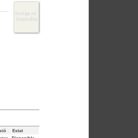
ció
Estat