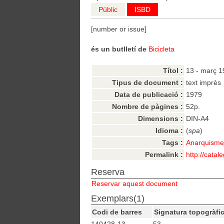
Públic
ISBD
[number or issue]
és un butlletí de
Bicicleta
Títol :
13 - març 
Tipus de document :
text imprès
Data de publicació :
1979
Nombre de pàgines :
52p.
Dimensions :
DIN-A4
Idioma :
(
spa
)
Tags :
Anarquisme,
Permalink :
http://catal
Reserva
Reservar aquest document
Exemplars(1)
Codi de barres
Signatura topogràfi