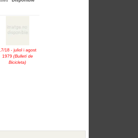
stes
Disponible
17/18 - juliol i agost
1979
(Bulletí de
Bicicleta)