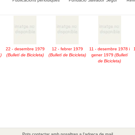
Publicacions periòdiques
Fundació Salvador Seguí
Revi
22 - desembre 1979
12 - febrer 1979
11 - desembre 1978 i
)
(Bulletí de Bicicleta)
(Bulletí de Bicicleta)
gener 1979
(Bulletí
de Bicicleta)
Pots contactar amb nosaltres a l'adreça de mail