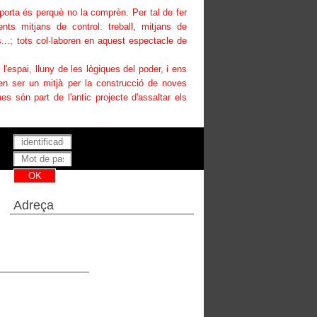
uporta és perquè no la comprèn. Per tal de fer
ents mitjans de control: treball, mitjans de
...; tots col·laboren en aquest espectacle de
i l'espai, lluny de les lògiques del poder, i ens
den ser un mitjà per la construcció de noves
es són part de l'antic projecte d'assaltar els
Has perdut la teva contrasenya ?
Adreça