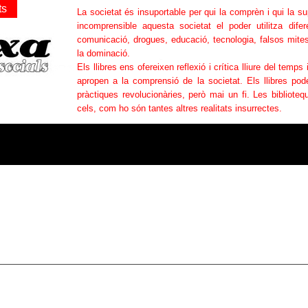
ts
La societat és insuportable per qui la comprèn i qui la s
incomprensible aquesta societat el poder utilitza difer
comunicació, drogues, educació, tecnologia, falsos mites
la dominació.
Els llibres ens ofereixen reflexió i crítica lliure del temps 
apropen a la comprensió de la societat. Els llibres po
pràctiques revolucionàries, però mai un fi. Les bibliotequ
cels, com ho són tantes altres realitats insurrectes.