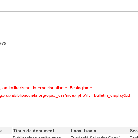
1979
 antimilitarisme, internacionalisme. Ecologisme.
eg.xarxabibliosocials.org/opac_css/index.php?lvl=bulletin_display&id
ca
Tipus de document
Localització
Sec