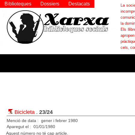
Biblioteques
Dossiers
Destacats
La socie
incompr
comunica
la domin
Els llib
apropen
pràctiqu
cels, co
Bicicleta
.
23/24
Menció de data : gener i febrer 1980
Aparegut el : 01/01/1980
Aquest número no té cap article.