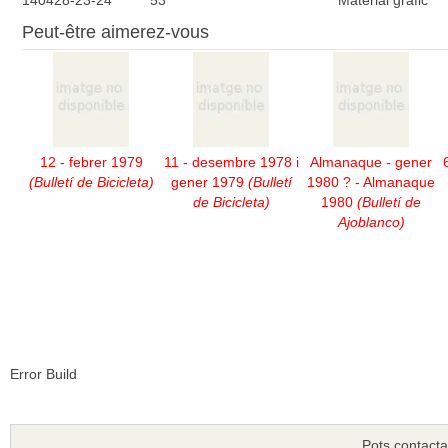
140428-23-24
53
Material gràfic
Peut-être aimerez-vous
12 - febrer 1979
11 - desembre 1978 i
Almanaque - gener
(Bulletí de Bicicleta)
gener 1979
(Bulletí
1980 ? - Almanaque
de Bicicleta)
1980
(Bulletí de
Ajoblanco)
Error Build
Pots contacta