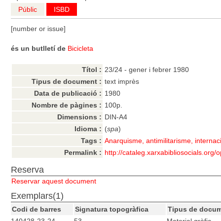
Públic
ISBD
[number or issue]
és un butlletí de
Bicicleta
Títol :
23/24 - gener i febrer 1980
Tipus de document :
text imprès
Data de publicació :
1980
Nombre de pàgines :
100p.
Dimensions :
DIN-A4
Idioma :
(
spa
)
Tags :
Anarquisme, antimilitarisme, interna
Permalink :
http://cataleg.xarxabibliosocials.org
Reserva
Reservar aquest document
Exemplars(1)
Codi de barres
Signatura topogràfica
Tipus de docu