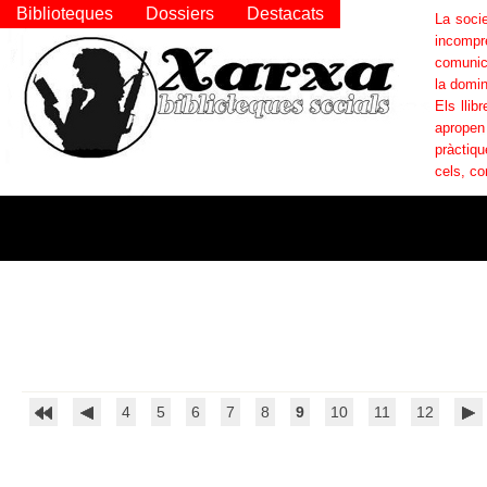
Biblioteques
Dossiers
Destacats
La socie
incompr
comunica
la domin
Els llib
apropen
pràctiqu
cels, co
4
5
6
7
8
9
10
11
12