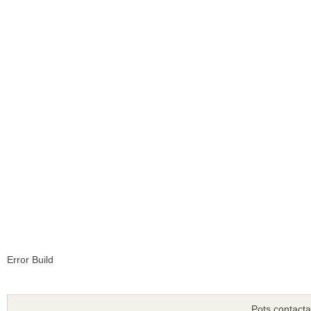
Error Build
Pots contacta