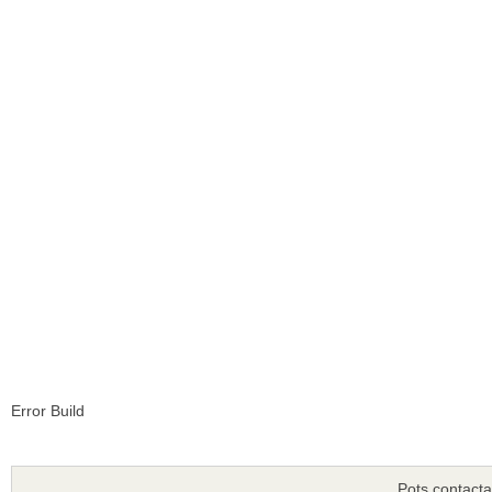
Error Build
Pots contacta