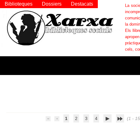
Biblioteques
Dossiers
Destacats
La socie
incompr
comunica
la domin
Els llib
apropen
pràctiqu
cels, co
1
2
3
4
(1 - 15