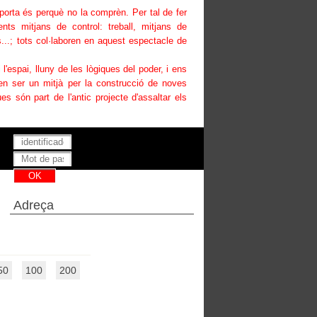
uporta és perquè no la comprèn. Per tal de fer
ents mitjans de control: treball, mitjans de
...; tots col·laboren en aquest espectacle de
i l'espai, lluny de les lògiques del poder, i ens
den ser un mitjà per la construcció de noves
es són part de l'antic projecte d'assaltar els
Has perdut la teva contrasenya ?
Adreça
50
100
200