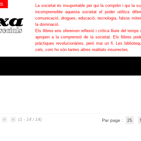
ts
La societat és insuportable per qui la comprèn i qui la s
incomprensible aquesta societat el poder utilitza difer
comunicació, drogues, educació, tecnologia, falsos mites
la dominació.
Els llibres ens ofereixen reflexió i crítica lliure del temps 
apropen a la comprensió de la societat. Els llibres po
pràctiques revolucionàries, però mai un fi. Les bibliotequ
cels, com ho són tantes altres realitats insurrectes.
(1 - 14 / 14)
Par page :
25