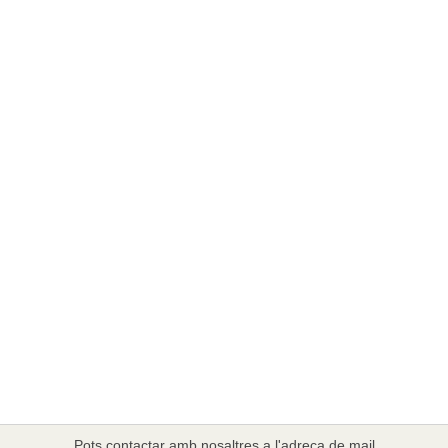
Pots contactar amb nosaltres a l'adreça de mail