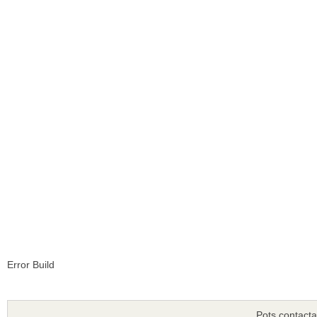
Error Build
Pots contacta