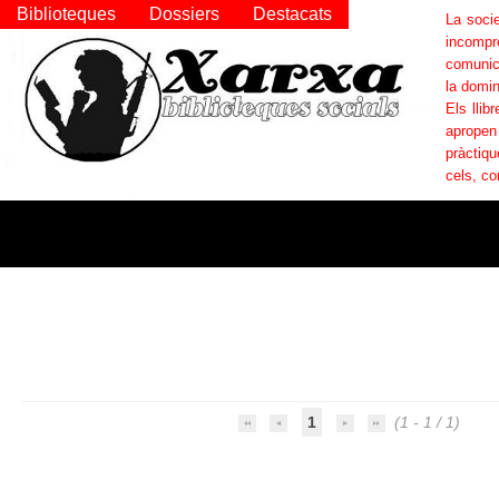
Biblioteques
Dossiers
Destacats
La socie
incompr
comunica
la domin
Els llib
apropen
pràctiqu
cels, co
1
(1 - 1 / 1)