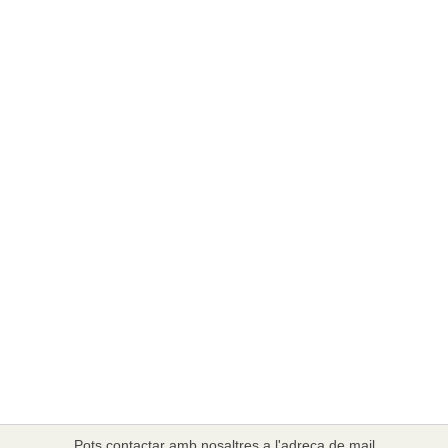
Pots contactar amb nosaltres a l'adreça de mail