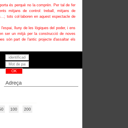
uporta és perquè no la comprèn. Per tal de fer
ents mitjans de control: treball, mitjans de
...; tots col·laboren en aquest espectacle de
i l'espai, lluny de les lògiques del poder, i ens
den ser un mitjà per la construcció de noves
es són part de l'antic projecte d'assaltar els
Has perdut la teva contrasenya ?
Adreça
50
100
200