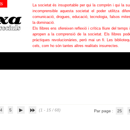
ts
La societat és insuportable per qui la comprèn i qui la s
incomprensible aquesta societat el poder utilitza difer
comunicació, drogues, educació, tecnologia, falsos mites
la dominació.
Els llibres ens ofereixen reflexió i crítica lliure del temps 
apropen a la comprensió de la societat. Els llibres po
pràctiques revolucionàries, però mai un fi. Les bibliotequ
cels, com ho són tantes altres realitats insurrectes.
4
5
(1 - 15 / 68)
Par page :
25