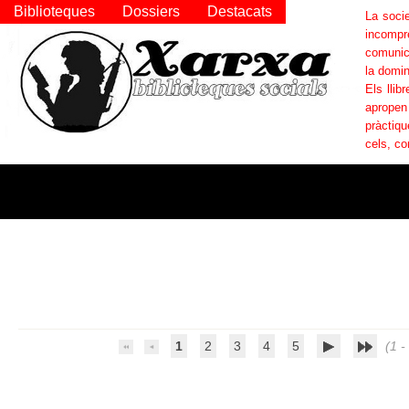
Biblioteques
Dossiers
Destacats
La socie
incompr
comunica
la domin
Els llib
apropen
pràctiqu
cels, co
1
2
3
4
5
(1 - 