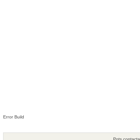
Error Build
Pots contacta