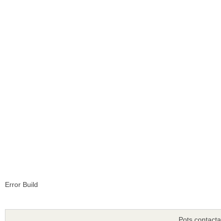
Error Build
Pots contacta