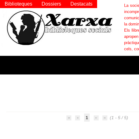
Biblioteques
Dossiers
Destacats
La socie
incompr
comunica
la domin
Els llib
apropen
pràctiqu
cels, co
1
(1 - 5 / 5)