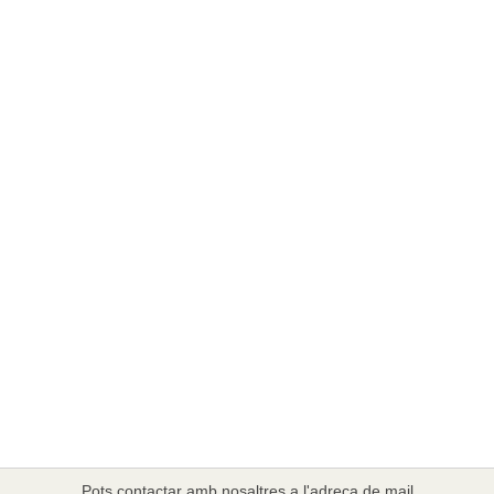
Pots contactar amb nosaltres a l'adreça de mail