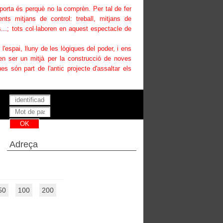
uporta és perquè no la comprèn. Per tal de fer
ents mitjans de control: treball, mitjans de
...; tots col·laboren en aquest espectacle de
i l'espai, lluny de les lògiques del poder, i ens
den ser un mitjà per la construcció de noves
es són part de l'antic projecte d'assaltar els
Has perdut la teva contrasenya ?
Adreça
50
100
200