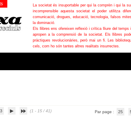
ts
La societat és insuportable per qui la comprèn i qui la s
incomprensible aquesta societat el poder utilitza difer
comunicació, drogues, educació, tecnologia, falsos mites
la dominació.
Els llibres ens ofereixen reflexió i crítica lliure del temps 
apropen a la comprensió de la societat. Els llibres po
pràctiques revolucionàries, però mai un fi. Les bibliotequ
cels, com ho són tantes altres realitats insurrectes.
3
(1 - 15 / 41)
Par page :
25