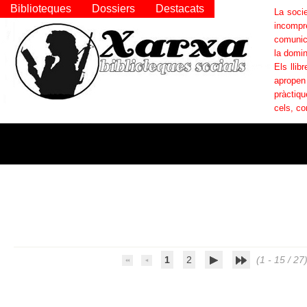
Biblioteques
Dossiers
Destacats
La socie
incompr
comunica
la domin
Els llib
apropen
pràctiqu
cels, co
1
2
(1 - 15 / 27