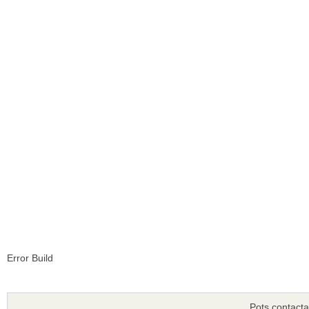
Error Build
Pots contacta