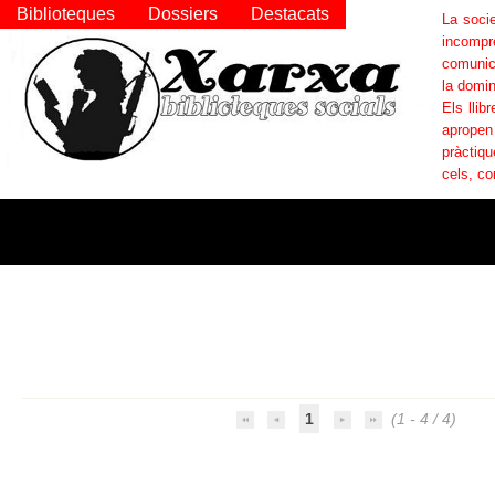
Biblioteques
Dossiers
Destacats
La socie
incompr
comunica
la domin
Els llib
apropen
pràctiqu
cels, co
1
(1 - 4 / 4)