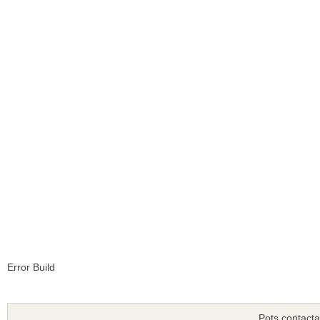
Error Build
Pots contacta