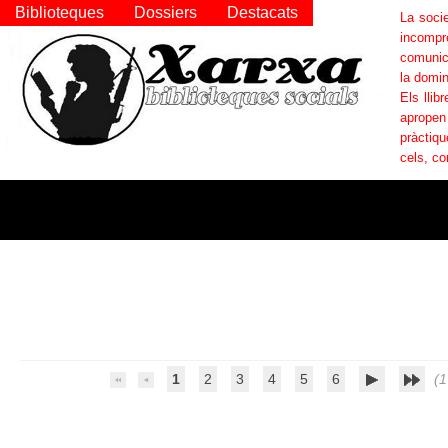
Biblioteques
Dossiers
Destacats
La socie
incompr
comunica
la domin
Els llib
apropen
pràctiqu
cels, co
1
2
3
4
5
6
(1