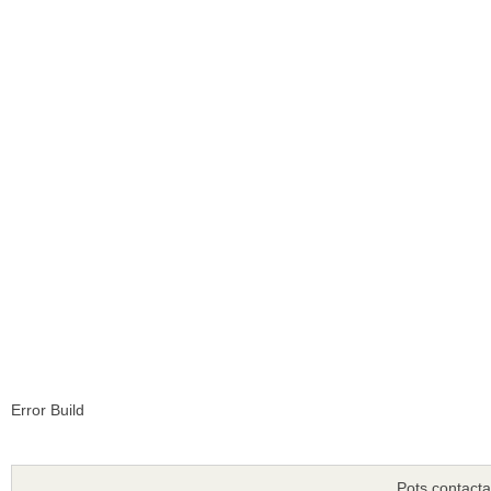
Error Build
Pots contacta