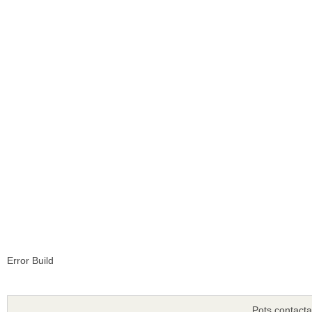
Error Build
Pots contacta