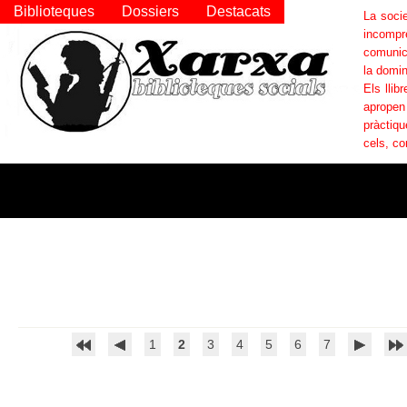
Biblioteques
Dossiers
Destacats
La socie
incompr
comunica
la domin
Els llib
apropen
pràctiqu
cels, co
1
2
3
4
5
6
7