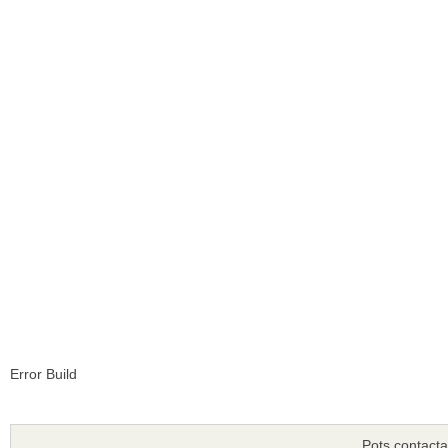
Error Build
Pots contacta