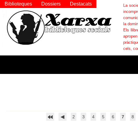
Biblioteques
Dossiers
Destacats
La socie
incompr
comunica
la domin
Els llib
apropen
pràctiqu
cels, co
2
3
4
5
6
7
8