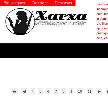
Biblioteques
Dossiers
Destacats
La socie
incompr
comunica
la domin
Els llib
apropen
pràctiqu
cels, co
4
5
6
7
8
9
10
11