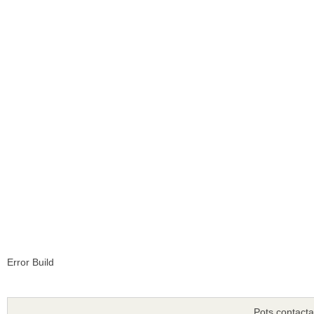
Error Build
Pots contacta