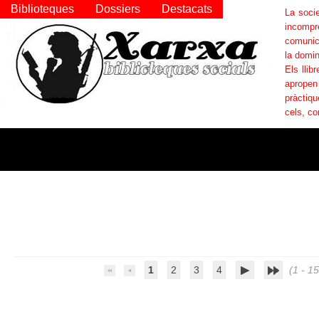
Biblioteques
Dossiers
Destacats
La socie
incompr
comunica
la domin
Els llib
apropen
pràctiqu
cels, co
1
2
3
4
(1 - 15