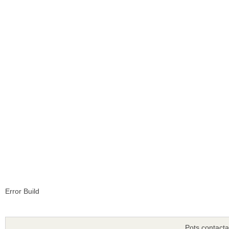
Error Build
Pots contacta