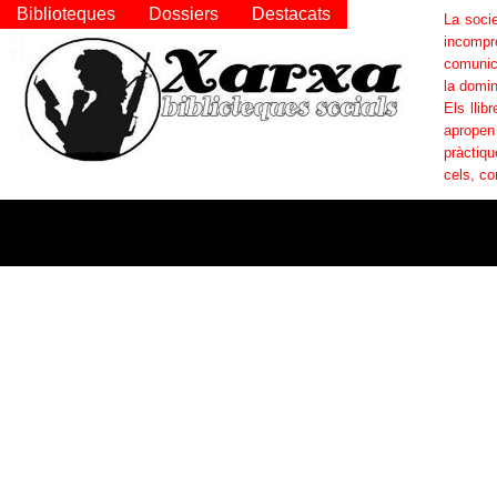
Biblioteques
Dossiers
Destacats
La socie
incompr
comunica
la domin
Els llib
apropen
pràctiqu
cels, co