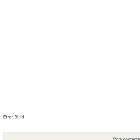
Error Build
Pots contacta