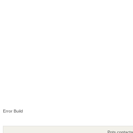
Error Build
Pots contacta