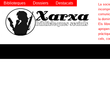
Biblioteques
Dossiers
Destacats
La socie
incompr
comunica
la domin
Els llib
apropen
pràctiqu
cels, co