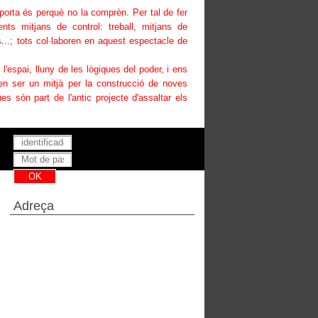
uporta és perquè no la comprèn. Per tal de fer
ents mitjans de control: treball, mitjans de
...; tots col·laboren en aquest espectacle de
i l'espai, lluny de les lògiques del poder, i ens
den ser un mitjà per la construcció de noves
es són part de l'antic projecte d'assaltar els
Has perdut la teva contrasenya ?
Adreça