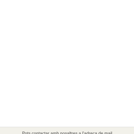
Pots contactar amb nosaltres a l'adreça de mail