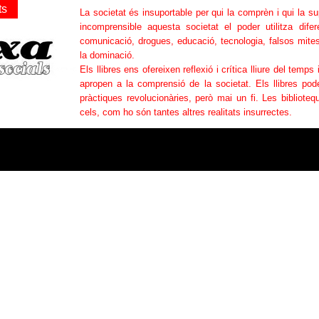
ts
La societat és insuportable per qui la comprèn i qui la s
incomprensible aquesta societat el poder utilitza difer
comunicació, drogues, educació, tecnologia, falsos mites
la dominació.
Els llibres ens ofereixen reflexió i crítica lliure del temps 
apropen a la comprensió de la societat. Els llibres po
pràctiques revolucionàries, però mai un fi. Les bibliotequ
cels, com ho són tantes altres realitats insurrectes.