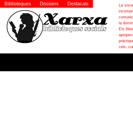
Biblioteques
Dossiers
Destacats
La socie
incompr
comunica
la domin
Els llib
apropen
pràctiqu
cels, co