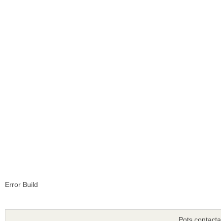
Error Build
Pots contacta