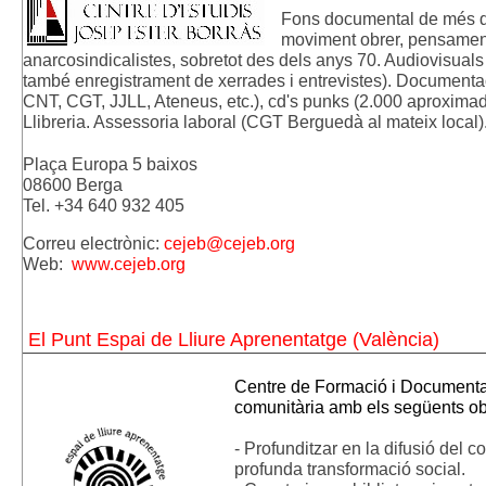
Fons documental de més de
moviment obrer, pensament, 
anarcosindicalistes, sobretot des dels anys 70. Audiovisuals (
també enregistrament de xerrades i entrevistes). Documentaci
CNT, CGT, JJLL, Ateneus, etc.), cd's punks (2.000 aproximadam
Llibreria. Assessoria laboral (CGT Berguedà al mateix local)
Plaça Europa 5 baixos 
08600 Berga
Te
l. +34 640 932 405
Correu electrònic: 
cejeb@cejeb.org
Web:  
www.cejeb.org
El Punt Espai de Lliure Aprenentatge (València)
Centre de Formació i Documentació
comunitària amb els següents obj
- Profunditzar en la difusió del 
profunda transformació social.