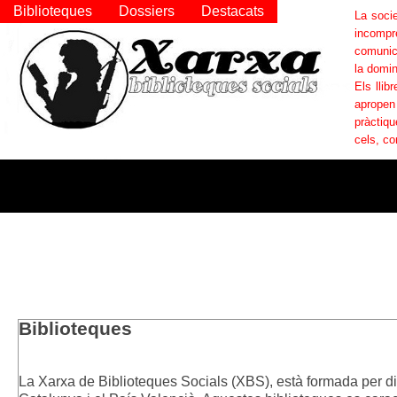
Biblioteques
Dossiers
Destacats
La socie
incompr
comunica
la domin
Els llib
apropen
pràctiqu
cels, co
Biblioteques
La Xarxa de Biblioteques Socials (XBS), està formada per di