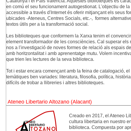
Catalunya i el País Valencià. Aquestes biblioteques es carac
en comú el seu funcionament autogestionat. L'objectiu de la 
accessible a través d'Internet és oferir mitjançant els seus fo
ubicades -Ateneus, Centres Socials, etc.-, formes alternative
textos útils per a la transformació social.
Les biblioteques que conformem la Xarxa tenim el convencim
element transformador de les consciències. Cal superar els m
nos a l'investigació de noves formes de relació als espais de 
amb horitzontalitat i amb aprenentatge mutu. Volem incentiva
que trien les lectures de la seva biblioteca.
Tot i estar encara començant amb la feina de catalogació, el 
temàtiques ben variades: literatura, filosofia, política, història
difícils de trobar a llibreries i altres biblioteques.
Ateneo Libertario Altozano (Alacant)
Creado en 2017, el Ateneo Libe
cultura
libertaria en nuestro 
biblioteca.
Compuesta por apr