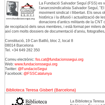
La Fundació Salvador Seguí (FSS) es va
l'anarcosindicalista Salvador Seguí, "El
moviment sindical i llibertari. Els seus
històrica i la difusió i actualització de l
donacions d'antics militants de la CNT o
de recopilació dels seus membres, i està format per milers de 
així com molts dossiers de documentació d'arxiu, fotografies,
Constitució, 19 Can Batlló, bloc 2, local 8
08014 Barcelona
Tel. +34 649 282 350
Correu electrònic:
fss.cat@fundacionssegui.org
Web:
www.fundacionssegui.org
Twitter:
@FundacioSegui
Facebook:
@FSSCatalunya
Biblioteca Teresa Gisbert (Barcelona)
La Biblioteca Teresa 