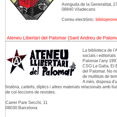
Avinguda de la Generalitat, 27
08840 Viladecans
Correu electrònic: 
bibliojero
Ateneu Libertari del Palomar (Sant Andreu de Palom
La biblioteca de l
socials i editorial
Palomar l'any 1997
CSO La Galia, El Br
del Palomar. No n
de multituts de te
A més, disposa d'u
història, cartells, díptics i altres materials relacionats amb ll
de col·leccions de revistes.
Carrer Pare Secchi, 11
08030 Barcelona