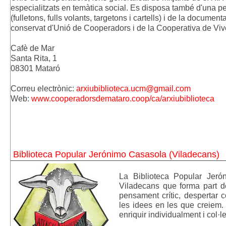
especialitzats en temàtica social. Es disposa també d'una peti
(fulletons, fulls volants, targetons i cartells) i de la docume
conservat d'Unió de Cooperadors i de la Cooperativa de Viv
Cafè de Mar
Santa Rita, 1
08301 Mataró
Correu electrònic:
arxiubiblioteca.ucm@gmail.com
Web:
www.cooperadorsdemataro.coop/ca/arxiubiblioteca
Biblioteca Popular Jerónimo Casasola (Viladecans)
La Biblioteca Popular Jerón
Viladecans que forma part de
pensament crític, despertar c
les idees en les que creiem.
enriquir individualment i col