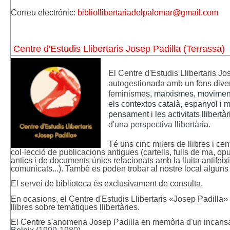
Correu electrònic:
bibliollibertariadelpalomar@gmail.com
Centre d'Estudis Llibertaris Josep Padilla (Terrassa)
El Centre d'Estudis Llibertaris J
autogestionada amb un fons divers 
feminisme
s, marxismes, moviments
els contextos català, espanyol i m
pensament i les activitats llibertàri
d'una perspectiva llibertària
.
Té uns cinc milers de llibres i ce
col·lecció de publicacions antigues (cartells, fulls de ma, opus
antics i de documents únics relacionats amb la lluita antifeix
comunicats...). També es poden trobar al nostre local alguns
El servei de biblioteca és exclusivament de consulta.
En ocasions, el Centre d'Estudis Llibertaris «Josep Padilla»
llibres sobre temàtiques llibertàries.
El Centre s'anomena Josep Padilla en memòria d'un incans