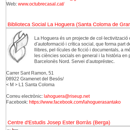
Web: 
www.octubrecasal.cat/
Biblioteca Social La Hoguera (Santa Coloma de Gra
La
Hoguera
és un projecte de col·lectivització 
d'autoformació i crítica social, que forma part 
llibres, pel·lícules de ficció i documentals, a
les ciències socials en general i la història en 
Barcelonès Nord. Servei d'autopréstec.
Carrer Sant Ramon, 51
08922 Gramenet del Besós/
<
M > L1 Santa Coloma
Correu electrònic:
lahoguera@riseup.net
Facebook:
https://www.facebook.com/
lahoguerasantako
Centre d'Estudis Josep Ester Borràs (Berga)