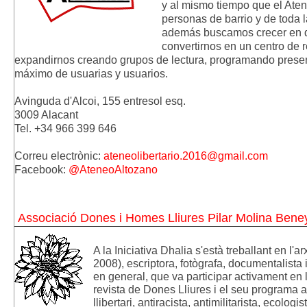
y al mismo
tiempo que el Ate
personas de
barrio y de toda 
además
buscamos crecer en d
convertirnos en un
centro de r
expandirnos creando
grupos de lectura, programando presenta
máximo de usuarias y usuarios.
Avinguda d'Alcoi, 155 entresol esq.
3009 Alacant
Tel. +34 966 399 646
Correu electrònic:
ateneolibertario.2016@gmail.com
Facebook:
@AteneoAltozano
Associació Dones i Homes Lliures Pilar Molina Beney
A la Iniciativa Dhalia s'està treballant en l'ar
2008), escriptora, fotògrafa, documentalista i
en general, que va participar activament en 
revista de Dones Lliures i el seu programa a 
llibertari, antiracista, antimilitarista, ecologi