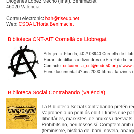
Diógenes López Mecho (final). Benimaclet
46020 València
Correu electrònic:
bah@riseup.net
Web: 
CSOA L'Horta Benimaclet
Biblioteca CNT-AIT Cornellà de Llobregat
Adreça: c. Florida, 40 // 08940 Cornellà de Llo
Horari: de dilluns a divendres de 6 a 9 de la tar
Contacte:
cntcornella_cnt@nodo50.org
//
www.c
Fons documental d?uns 2000 llibres, fanzines i 
Biblioteca Social Contrabando (València)
La Biblioteca Social Contrabando pretén reco
s'apropen a un perillós oblit. Llibres que par
llibertàries, marxistes, de bruixes i desviats,
Prohibits no, perillossos sí. Comptem amb u
(feminisme, història del barri, novela, anar