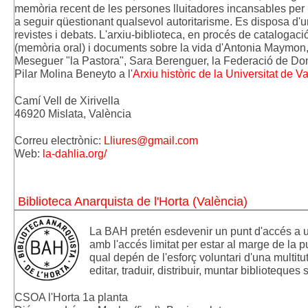
memòria recent de les persones lluitadores incansables per la
a seguir qüestionant qualsevol autoritarisme. Es disposa d'un
revistes i debats. L'arxiu-biblioteca, en procés de catalogació
(memòria oral) i documents sobre la vida d'Antonia Maymon
Meseguer "la Pastora", Sara Berenguer, la Federació de Done
Pilar Molina Beneyto a 
l'
Arxiu històric de la Universitat de V
Camí Vell de Xirivella 
46920 Mislata, València
Correu electrònic: 
Lliures@gmail.com
Web: 
la-dahlia.org/
Biblioteca Anarquista de l'Horta (València)
La BAH pretén esdevenir un punt d'accés a un 
amb l'accés limitat per estar al marge de la pub
qual depén de l'esforç voluntari d'una multitut
editar, traduir, distribuir, muntar biblioteques s
CSOA l'Horta 1a planta 