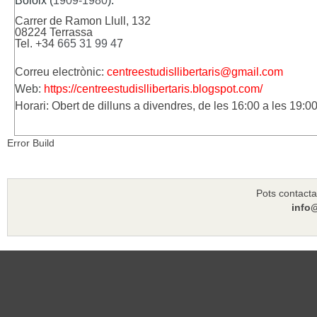
Boloix (
1909-1980
).
Carrer de Ramon Llull, 132
08224 Terrassa
Tel. +34
665 31 99 4
7
Correu electrònic:
centreestudisllibertaris@gmail.com
Web:
https://centreestudisllibertaris.blogspot.com/
Horari: Obert de dilluns a divendres, de les 16:00 a les 19:0
Error Build
Pots contacta
info@