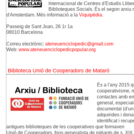
Internacional de Centres d'Estudis Llibe
Biblioteques Socials. És el segon arxiu
d'Amsterdam. Més informació a la 
Viquipèdia
.
Passeig de Sant Joan, 26 1r 1a 
08010 Barcelona
Correu electrònic: 
ateneuenciclopedic@gmail.com
Web: 
www.ateneuenciclopedicpopular.org
Biblioteca Unió de Cooperadors de Mataró
És a l'any 2015 q
cooperativisme, m
contactes amb enti
general, especiale
documental (d'uns
adquirides i dona
identificat i recu
antigues biblioteques de les cooperatives que formaven
Unió de Cooperadors, fons generalista de mitjants de s. XIX 