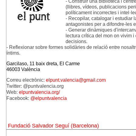
- 
Construir una biblioteca i centr
(llibres, vídeos, publicacions peri
políticament incorrectes i intel·l
- 
Recopilar, catalogar i estudiar 
antagonistes per a difondre-les en 
- Generar dinàmiques d'intercanv
lectura crítica del mon on vivim i
decisions. 
- 
Reflexionar sobre formes solidàries de relació entre nosaltre
íntims.
Garcilaso, 11 baix dreta, El Carme 
46003 València
Correu electrònic: 
elpunt.valencia@gmail.com
Twitter: @puntvalencia.org
Web: 
elpuntvalencia.org/
Facebook: 
@elpuntvalencia
Fundació Salvador Seguí (Barcelona)