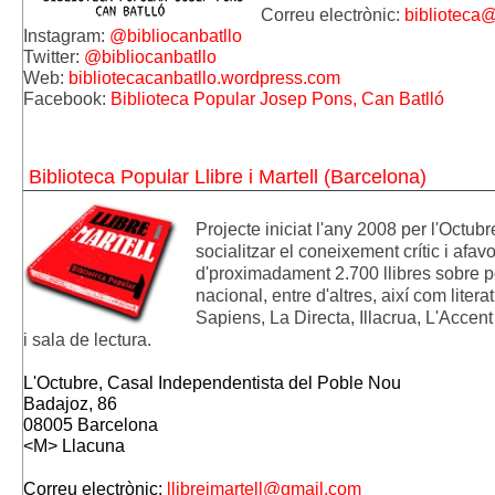
Correu electrònic: 
biblioteca@
Instagram: 
@bibliocanbatllo
Twitter: 
@bibliocanbatllo
Web:
bibliotecacanbatllo.wordpress.com
Facebook: 
Biblioteca Popular Josep Pons, Can Batlló
Biblioteca Popular Llibre i Martell (Barcelona)
Projecte iniciat l'any 2008 per l'Octub
socialitzar el coneixement crític i afav
d'proximadament 2.700 llibres sobre pol
nacional, entre d'altres, així com litera
Sapiens, La Directa, Illacrua, L'Accent 
i sala de lectura.
L'Octubre, Casal Independentista del Poble Nou
Badajoz, 86
08005 Barcelona 
<M> Llacuna
Correu electrònic: 
llibreimartell@gmail.com