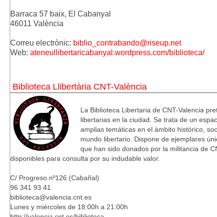
Barraca 57 baix, El Cabanyal
46011 València
Correu electrònic: 
biblio_contrabando@riseup.net
Web: 
ateneullibertaricabanyal.wordpress.com/biblioteca/
Biblioteca Llibertària CNT-València
La Biblioteca Libertaria de CNT-Valencia pret
libertarias en la ciudad. Se trata de un esp
amplias temáticas en el ámbito histórico, soc
mundo libertario. Dispone de ejemplares únic
que han sido donados por la militancia de C
disponibles para consulta por su indudable valor.
C/ Progreso nº126 (Cabañal)
96 341 93 41
biblioteca@valencia.cnt.es
Lunes y miércoles de 18:00h a 21:00h
http://valencia.cnt.es/biblioteca