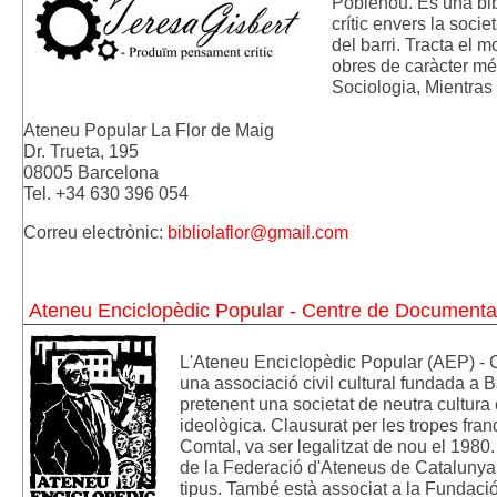
Poblenou. És una bib
crític envers la socie
del barri. Tracta el 
obres de caràcter mé
Sociologia, Mientras T
Ateneu Popular La Flor de Maig 
Dr. Trueta, 195 
08005 Barcelona
Tel. +34 630 396 054
Correu electròn
ic: 
bibliolaflor@gmail.com
Ateneu Enciclopèdic Popular - Centre de Documentaci
L'Ateneu Enciclopèdic Popular (AEP) - 
una associació civil cultural fundada a Ba
pretenent una societat de neutra cultura 
ideològica. Clausurat per les tropes fran
Comtal, va ser legalitzat de nou el 1980
de la Federació d'Ateneus de Catalunya, a
tipus. També està associat a la Fundació