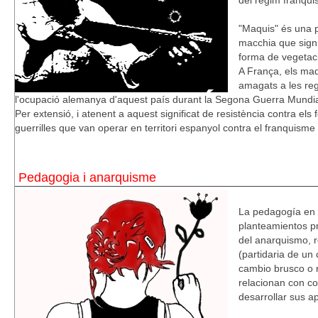
del règim franquis
"Maquis" és una p
macchia que signi
forma de vegetaci
A França, els maq
amagats a les reg
l'ocupació alemanya d'aquest país durant la Segona Guerra Mundia
Per extensió, i atenent a aquest significat de resistència contra els
guerrilles que van operar en territori espanyol contra el franquisme a
Pedagogia i anarquisme
La pedagogía en e
planteamientos p
del anarquismo, 
(partidaria de un 
cambio brusco o 
relacionan con c
desarrollar sus a