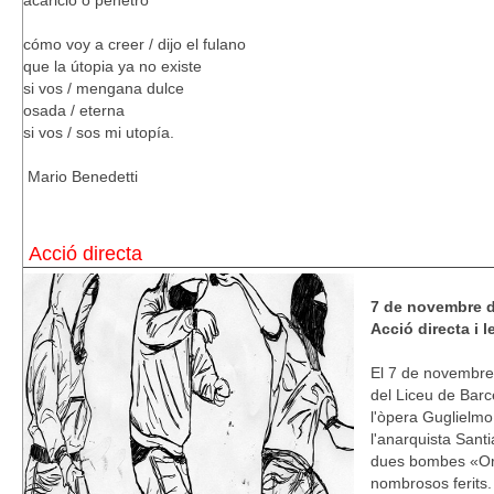
acaricio o penetro
cómo voy a creer / dijo el fulano
que la útopia ya no existe
si vos / mengana dulce
osada / eterna
si vos / sos mi utopía.
Mario Benedetti
Acció directa
7 de novembre d
Acció directa i 
El 7 de novembre 
del Liceu de Barc
l'òpera Guglielmo
l'anarquista Sant
dues bombes «Orsi
nombrosos ferits.