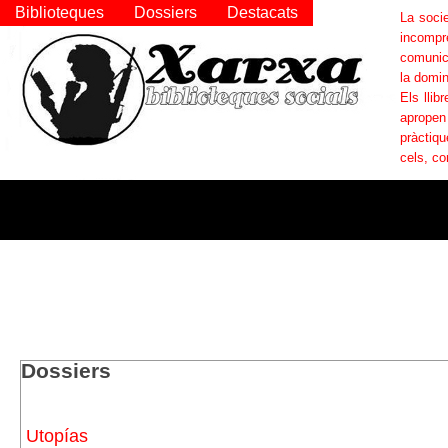
Biblioteques
Dossiers
Destacats
La socie
incompr
comunica
la domin
Els llib
apropen
pràctiqu
cels, co
Dossiers
Utopías