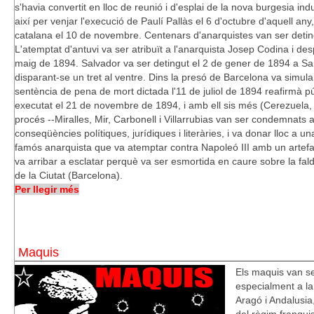
s'havia convertit en lloc de reunió i d'esplai de la nova burgesia ind
així per venjar l'execució de Paulí Pallàs el 6 d'octubre d'aquell any,
catalana el 10 de novembre. Centenars d'anarquistes van ser detingu
L'atemptat d'antuvi va ser atribuït a l'anarquista Josep Codina i d
maig de 1894. Salvador va ser detingut el 2 de gener de 1894 a Sar
disparant-se un tret al ventre. Dins la presó de Barcelona va simula
sentència de pena de mort dictada l'11 de juliol de 1894 reafirmà 
executat el 21 de novembre de 1894, i amb ell sis més (Cerezuela, 
procés --Miralles, Mir, Carbonell i Villarrubias van ser condemnats
conseqüències polítiques, jurídiques i literàries, i va donar lloc a 
famós anarquista que va atemptar contra Napoleó III amb un artefa
va arribar a esclatar perquè va ser esmortida en caure sobre la fal
de la Ciutat (Barcelona).
Per llegir més
Maquis
Els maquis van se
especialment a la
Aragó i Andalusia,