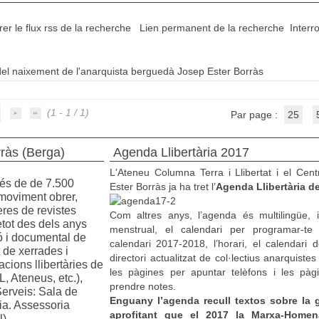
er le flux rss de la recherche
Lien permanent de la recherche
Interr
del naixement de l'anarquista berguedà Josep Ester Borràs
(1 - 1 / 1)
Par page :
25
rràs (Berga)
Agenda Llibertària 2017
L'Ateneu Columna Terra i Llibertat i el Cent
s de de 7.500 
Ester Borràs ja ha tret l’
Agenda Llibertària d
moviment obrer, 
es de revistes 
Com altres anys, l’agenda és multilingüe, i
etot des dels anys 
menstrual, el calendari per programar-te
ó i documental de 
calendari 2017-2018, l’horari, el calendari d
de xerrades i 
directori actualitzat de col·lectius anarquist
cions llibertàries de 
les pàgines per apuntar telèfons i les pà
 Ateneus, etc.), 
prendre notes.
erveis: Sala de 
Enguany l’agenda recull textos sobre la gue
ia. Assessoria 
aprofitant que el 2017 la Marxa-Home
).