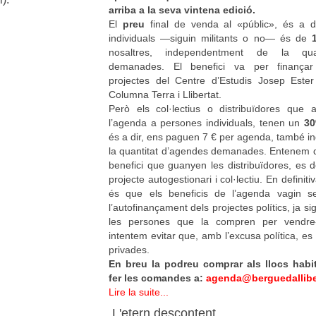
arriba a la seva vintena edició.
El
preu
final de venda al «públic», és a d
individuals —siguin militants o no— és de
nosaltres, independentment de la qua
demanades. El benefici va per finançar 
projectes del Centre d’Estudis Josep Ester
Columna Terra i Llibertat.
Però els col·lectius o distribuïdores que
l’agenda a persones individuals, tenen un
30
és a dir, ens paguen 7 € per agenda, també 
la quantitat d’agendes demanades. Entenem
benefici que guanyen les distribuïdores, es d
projecte autogestionari i col·lectiu. En defini
és que els beneficis de l’agenda vagin s
l’autofinançament dels projectes polítics, ja sig
les persones que la compren per vendre-
intentem evitar que, amb l’excusa política, es
privades.
En breu la podreu comprar als llocs habi
fer les comandes a:
agenda@berguedalliber
Lire la suite...
a
L'etern descontent