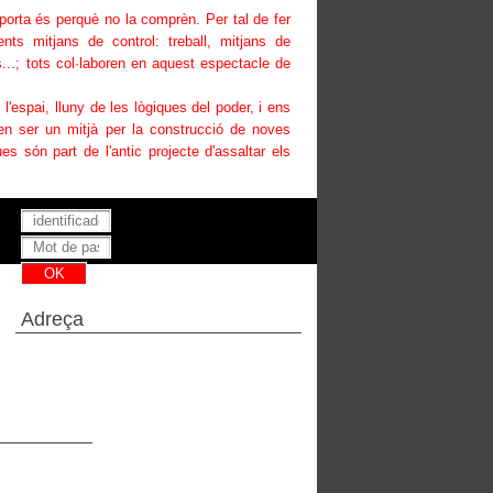
uporta és perquè no la comprèn. Per tal de fer
ents mitjans de control: treball, mitjans de
...; tots col·laboren en aquest espectacle de
i l'espai, lluny de les lògiques del poder, i ens
den ser un mitjà per la construcció de noves
es són part de l'antic projecte d'assaltar els
Has perdut la teva contrasenya ?
Adreça