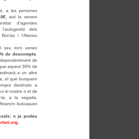
ir, a les persones
10€
; així la venem
ntitat d’agendes
l’autogestió dels
 Borràs i l’Ateneu
 al seu torn venen
% de descompte
,
independentment de
 que aquest 30% de
estinarà a un altre
tiva, el què busquem
empre destinats a
ui el nostre o el de
la; a la vegada,
 financin butxaques
tuals; o ja podeu
tari.org
.