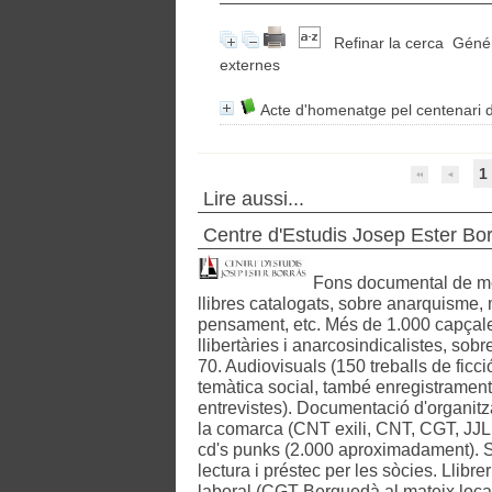
Refinar la cerca
Génér
externes
Acte d'homenatge pel centenari 
1
Lire aussi...
Centre d'Estudis Josep Ester Bo
Fons documental de mé
llibres catalogats, sobre anarquisme, 
pensament, etc. Més de 1.000 capçaler
llibertàries i anarcosindicalistes, sobr
70. Audiovisuals (150 treballs de ficci
temàtica social, també enregistrament 
entrevistes). Documentació d'organitza
la comarca (CNT exili, CNT, CGT, JJLL,
cd's punks (2.000 aproximadament). S
lectura i préstec per les sòcies. Llibrer
laboral (CGT Berguedà al mateix local