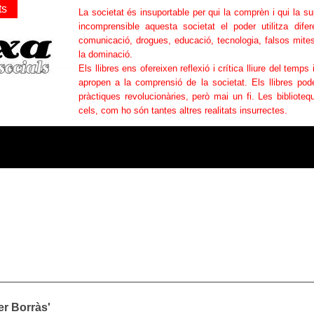
ts
La societat és insuportable per qui la comprèn i qui la s
incomprensible aquesta societat el poder utilitza difer
comunicació, drogues, educació, tecnologia, falsos mites
la dominació.
Els llibres ens ofereixen reflexió i crítica lliure del temps 
apropen a la comprensió de la societat. Els llibres po
pràctiques revolucionàries, però mai un fi. Les bibliotequ
cels, com ho són tantes altres realitats insurrectes.
er Borràs'