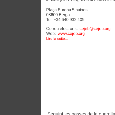
Plaça Europa 5 baixos 
08600 Berga
Te
l. +34 640 932 405
Correu electrònic: 
cejeb@cejeb.org
Web:  
www.cejeb.org
Lire la suite...
Seguint les passes de la guerrill