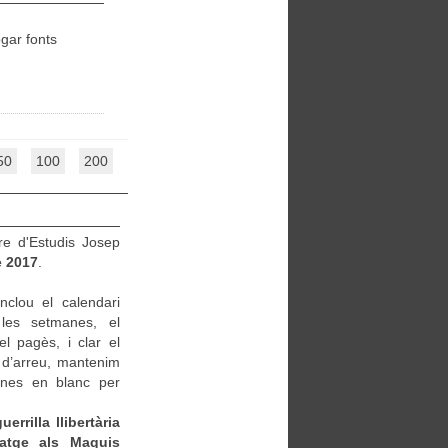
ogar fonts
50
100
200
re d'Estudis Josep
e 2017
.
nclou el calendari
 les setmanes, el
el pagès, i clar el
es d’arreu, mantenim
gines en blanc per
rrilla llibertària
natge als Maquis