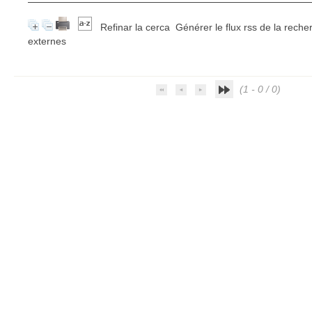
Refinar la cerca
Générer le flux rss de la reche
externes
(1 - 0 / 0)