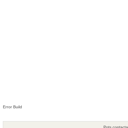
Error Build
Pots contacta