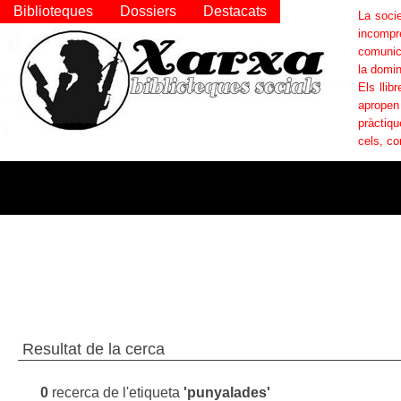
Biblioteques
Dossiers
Destacats
La socie
incompr
comunica
la domin
Els llib
apropen
pràctiqu
cels, co
Resultat de la cerca
0
recerca de l'etiqueta
'punyalades'