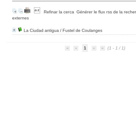
Refinar la cerca
Générer le flux rss de la reche
externes
La Ciudad antigua
/
Fustel de Coulanges
1
(1 - 1 / 1)