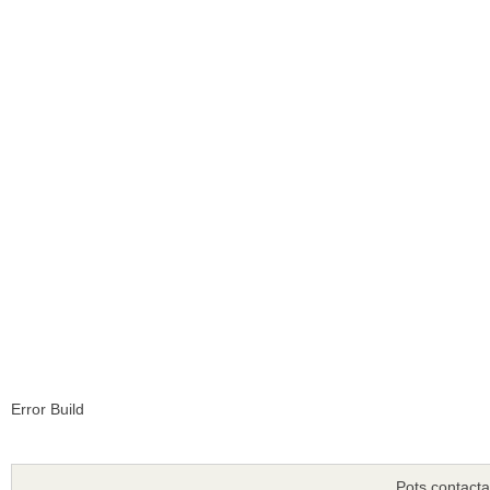
Error Build
Pots contacta