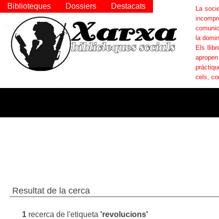
Biblioteques
Dossiers
Destacats
La socie
incompr
comunica
la domin
Els llib
apropen
pràctiqu
cels, co
Resultat de la cerca
1
recerca de l'etiqueta
'revolucions'