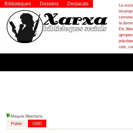
Biblioteques
Dossiers
Destacats
La socie
incompr
comunica
la domin
Els llib
apropen
pràctiqu
cels, co
Maquis llibertaris
Públic
ISBD