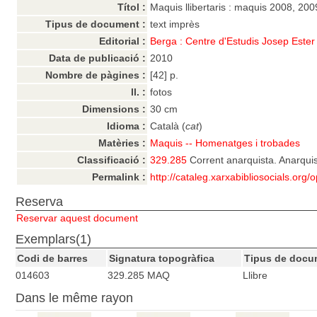
Títol :
Maquis llibertaris : maquis 2008, 200
Tipus de document :
text imprès
Editorial :
Berga : Centre d'Estudis Josep Ester
Data de publicació :
2010
Nombre de pàgines :
[42] p.
ll. :
fotos
Dimensions :
30 cm
Idioma :
Català (
cat
)
Matèries :
Maquis -- Homenatges i trobades
Classificació :
329.285
Corrent anarquista. Anarquis
Permalink :
http://cataleg.xarxabibliosocials.org
Reserva
Reservar aquest document
Exemplars(1)
Codi de barres
Signatura topogràfica
Tipus de docu
014603
329.285 MAQ
Llibre
Dans le même rayon