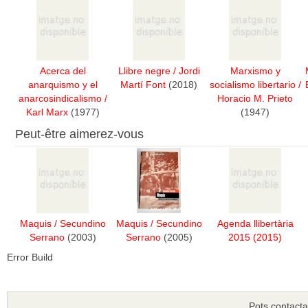
Acerca del
Llibre negre
/
Jordi
Marxismo y
anarquismo y el
Martí Font
(2018)
socialismo libertario
/
anarcosindicalismo
/
Horacio M. Prieto
Karl Marx
(1977)
(1947)
Peut-être aimerez-vous
Maquis
/
Secundino
Maquis
/
Secundino
Agenda llibertària
Serrano
(2003)
Serrano
(2005)
2015
(2015)
Error Build
Pots contacta