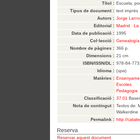
Títol :
Escuela, po
Tipus de document :
text imprès
Autors :
Jorge Larro
Editorial :
Madrid : La
Data de publicació :
1995
Col·lecció :
Genealogía
Nombre de pàgines :
366 p.
Dimensions :
21 cm
ISBN/ISSN/DL :
978-84-773
Idioma :
(
spa
)
Matèries :
Ensenyamen
Escoles
Pedagogia
Classificació :
37.01
Bases
Nota de contingut :
Textos de: 
Walkerdine
Permalink :
http://cata
Reserva
Reservar aquest document