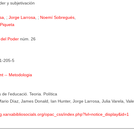
der y subjetivación
sa
, ;
Jorge Larrosa
, ;
Noemí Sobregués
,
 Piqueta
 del Poder
núm. 26
1-205-5
t -- Metodologia
 de l'educació. Teoria. Política
Mario Díaz, James Donald, Ian Hunter, Jorge Larrosa, Julia Varela, Vale
leg.xarxabibliosocials.org/opac_css/index.php?lvl=notice_display&id=1