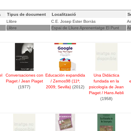
a
Tipus de document
Localització
S
Llibre
C.E. Josep Ester Borràs
As
Llibre
Espai de Lliure Aprenentatge El Punt
As
el
Conversaciones con
Educación expandida
Una Didáctica
Piaget
/
Jean Piaget
/
Zemos98 (11ª;
fundada en la
(1977)
2009; Sevilla)
(2012)
psicología de Jean
Piaget
/
Hans Aebli
(1958)