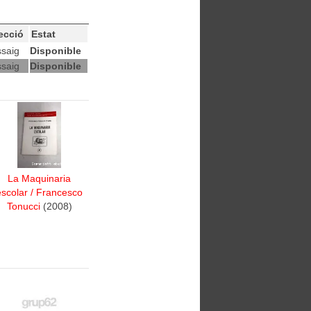
ecció
Estat
saig
Disponible
saig
Disponible
La Maquinaria
escolar
/
Francesco
Tonucci
(2008)