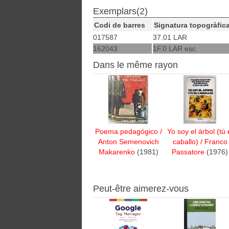
Exemplars(2)
Codi de barres
Signatura topogràfic
017587
37.01 LAR
162043
1F.0 LAR esc
Dans le même rayon
Poema pedagógico
/
Yo soy el árbol (tú 
Anton Semenovich
caballo)
/
Franco
Makarenko
(1981)
Passatore
(1976)
Peut-être aimerez-vous