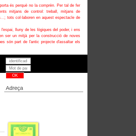
uporta és perquè no la comprèn. Per tal de fer
ents mitjans de control: treball, mitjans de
...; tots col·laboren en aquest espectacle de
i l'espai, lluny de les lògiques del poder, i ens
den ser un mitjà per la construcció de noves
es són part de l'antic projecte d'assaltar els
Has perdut la teva contrasenya ?
Adreça