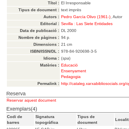
Títol :
El Irresponsable
Tipus de document :
text imprès
Autors :
Pedro García Olivo (1961-)
, Autor
Editorial :
Sevilla : Las Siete Entidades
Data de publicació :
DL 2000
Nombre de pàgines :
94 p.
Dimensions :
21 cm
ISBN/ISSN/DL :
978-84-920698-3-5
Idioma :
(
spa
)
Matèries :
Educació
Ensenyament
Pedagogia
Permalink :
http://cataleg.xarxabibliosocials.org
Reserva
Reservar aquest document
Exemplars(4)
Codi de
Signatura
Tipus de
Locali
barres
topogràfica
document