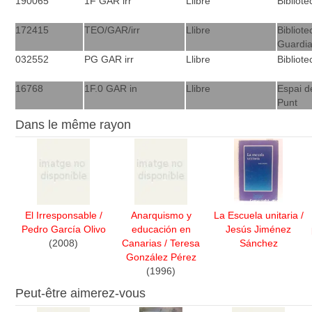
190065
1F GAR irr
Llibre
Bibliot
172415
TEO/GAR/irr
Llibre
Bibliote
Guardi
032552
PG GAR irr
Llibre
Bibliot
16768
1F.0 GAR in
Llibre
Espai d
Punt
Dans le même rayon
El Irresponsable
/
Anarquismo y
La Escuela unitaria
/
Pedro García Olivo
educación en
Jesús Jiménez
(2008)
Canarias
/
Teresa
Sánchez
González Pérez
(1996)
Peut-être aimerez-vous