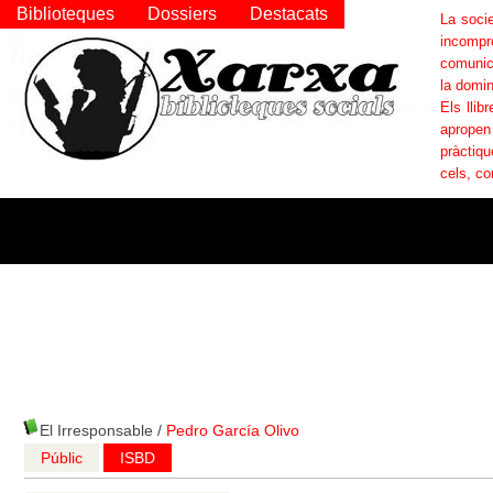
Biblioteques
Dossiers
Destacats
La socie
incompr
comunica
la domin
Els llib
apropen
pràctiqu
cels, co
El Irresponsable
/
Pedro García Olivo
Públic
ISBD