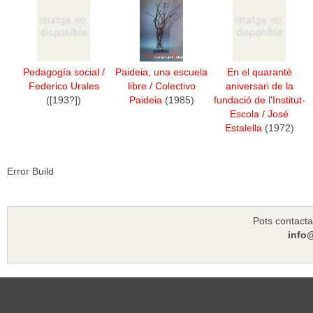
Pedagogía social
/
Paideia, una escuela
En el quarantè
Federico Urales
libre
/
Colectivo
aniversari de la
([193?])
Paideia
(1985)
fundació de l'Institut-
Escola
/
José
Estalella
(1972)
Error Build
Pots contacta
info@