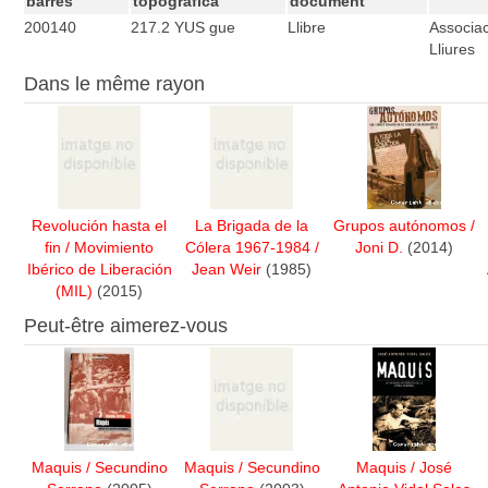
barres
topogràfica
document
200140
217.2 YUS gue
Llibre
Associa
Lliures
Dans le même rayon
Revolución hasta el
La Brigada de la
Grupos autónomos
/
fin
/
Movimiento
Cólera 1967-1984
/
Joni D.
(2014)
Ibérico de Liberación
Jean Weir
(1985)
(MIL)
(2015)
Peut-être aimerez-vous
Maquis
/
Secundino
Maquis
/
Secundino
Maquis
/
José