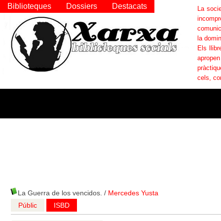
Biblioteques
Dossiers
Destacats
La socie
incompr
comunica
la domin
Els llib
apropen
pràctiqu
cels, co
La Guerra de los vencidos.
/
Mercedes Yusta
Públic
ISBD