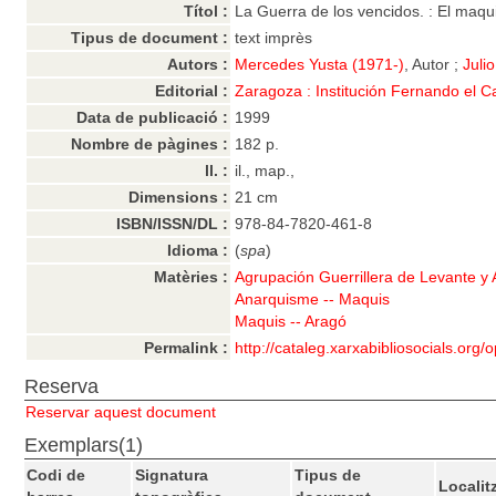
Títol :
La Guerra de los vencidos. : El maq
Tipus de document :
text imprès
Autors :
Mercedes Yusta (1971-)
, Autor ;
Juli
Editorial :
Zaragoza : Institución Fernando el Ca
Data de publicació :
1999
Nombre de pàgines :
182 p.
ll. :
il., map.,
Dimensions :
21 cm
ISBN/ISSN/DL :
978-84-7820-461-8
Idioma :
(
spa
)
Matèries :
Agrupación Guerrillera de Levante y
Anarquisme -- Maquis
Maquis -- Aragó
Permalink :
http://cataleg.xarxabibliosocials.org
Reserva
Reservar aquest document
Exemplars(1)
Codi de
Signatura
Tipus de
Localit