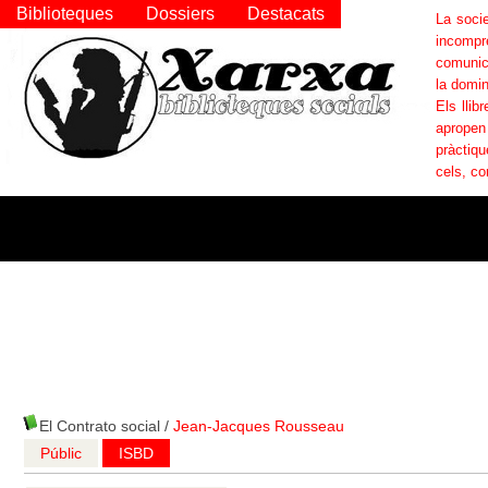
Biblioteques
Dossiers
Destacats
La socie
incompr
comunica
la domin
Els llib
apropen
pràctiqu
cels, co
El Contrato social
/
Jean-Jacques Rousseau
Públic
ISBD