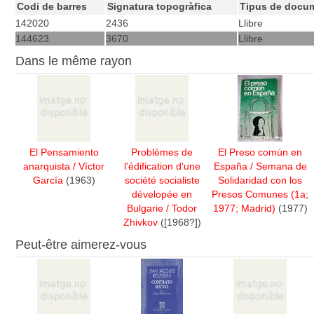
Codi de barres
Signatura topogràfica
Tipus de docu
142020
2436
Llibre
144623
3670
Llibre
Dans le même rayon
El Pensamiento
Problèmes de
El Preso común en
anarquista
/
Víctor
l'édification d'une
España
/
Semana de
García
(1963)
société socialiste
Solidaridad con los
dévelopée en
Presos Comunes (1a;
Bulgarie
/
Todor
1977; Madrid)
(1977)
Zhivkov
([1968?])
Peut-être aimerez-vous