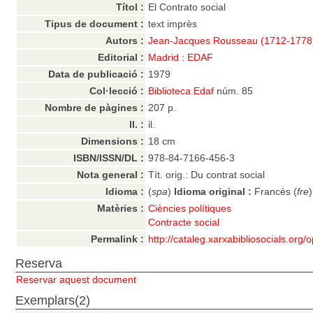
Títol :
El Contrato social
Tipus de document :
text imprès
Autors :
Jean-Jacques Rousseau (1712-1778
Editorial :
Madrid : EDAF
Data de publicació :
1979
Col·lecció :
Biblioteca Edaf
núm. 85
Nombre de pàgines :
207 p.
ll. :
il.
Dimensions :
18 cm
ISBN/ISSN/DL :
978-84-7166-456-3
Nota general :
Tít. orig.: Du contrat social
Idioma :
(
spa
)
Idioma original :
Francès (
fre
)
Matèries :
Ciències polítiques
Contracte social
Permalink :
http://cataleg.xarxabibliosocials.org
Reserva
Reservar aquest document
Exemplars(2)