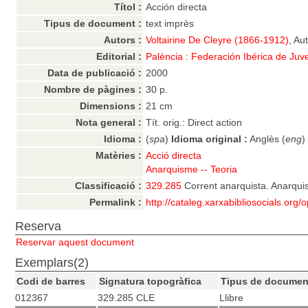
Títol :
Acción directa
Tipus de document :
text imprès
Autors :
Voltairine De Cleyre (1866-1912)
, Au
Editorial :
Palència : Federación Ibérica de Juv
Data de publicació :
2000
Nombre de pàgines :
30 p.
Dimensions :
21 cm
Nota general :
Tít. orig.: Direct action
Idioma :
(
spa
)
Idioma original :
Anglès (
eng
)
Matèries :
Acció directa
Anarquisme -- Teoria
Classificació :
329.285
Corrent anarquista. Anarquis
Permalink :
http://cataleg.xarxabibliosocials.org
Reserva
Reservar aquest document
Exemplars(2)
Codi de barres
Signatura topogràfica
Tipus de documen
012367
329.285 CLE
Llibre