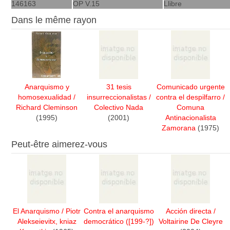
146163
OP V.15
Llibre
Dans le même rayon
Anarquismo y
31 tesis
Comunicado urgente
homosexualidad
/
insurreccionalistas
/
contra el despilfarro
/
Richard Cleminson
Colectivo Nada
Comuna
(1995)
(2001)
Antinacionalista
Zamorana
(1975)
Peut-être aimerez-vous
El Anarquismo
/
Piotr
Contra el anarquismo
Acción directa
/
Alekseievitx, kniaz
democrático
([199-?])
Voltairine De Cleyre