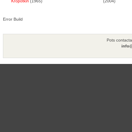
Kropotkin
(1965)
(2004)
Error Build
Pots contacta
info@