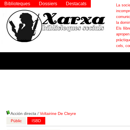
Biblioteques
Dossiers
Destacats
La socie
incompr
comunica
la domin
Els llib
apropen
pràctiqu
cels, co
Acción directa
/
Voltairine De Cleyre
Públic
ISBD