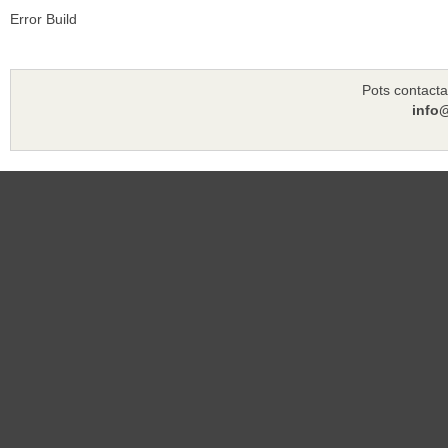
Error Build
Pots contacta
info@