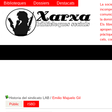
Biblioteques
Dossiers
Destacats
La socie
incompr
comunica
la domin
Els llib
apropen
pràctiqu
cels, co
Historia del sindicato LAB
/
Emilio Majuelo Gil
Públic
ISBD