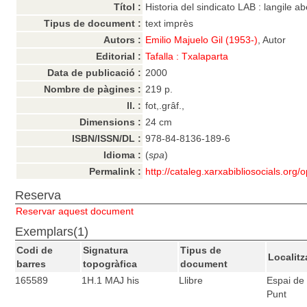
Títol :
Historia del sindicato LAB : langile 
Tipus de document :
text imprès
Autors :
Emilio Majuelo Gil (1953-)
, Autor
Editorial :
Tafalla : Txalaparta
Data de publicació :
2000
Nombre de pàgines :
219 p.
ll. :
fot,.grâf.,
Dimensions :
24 cm
ISBN/ISSN/DL :
978-84-8136-189-6
Idioma :
(
spa
)
Permalink :
http://cataleg.xarxabibliosocials.org
Reserva
Reservar aquest document
Exemplars(1)
Codi de
Signatura
Tipus de
Localitz
barres
topogràfica
document
165589
1H.1 MAJ his
Llibre
Espai de 
Punt