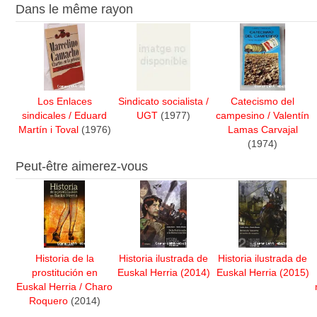
Dans le même rayon
Los Enlaces
Sindicato socialista
/
Catecismo del
sindicales
/
Eduard
UGT
(1977)
campesino
/
Valentín
Martín i Toval
(1976)
Lamas Carvajal
(1974)
Peut-être aimerez-vous
Historia de la
Historia ilustrada de
Historia ilustrada de
prostitución en
Euskal Herria
(2014)
Euskal Herria
(2015)
Euskal Herria
/
Charo
Roquero
(2014)