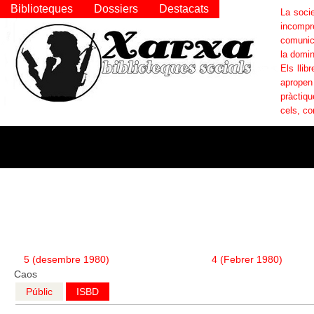
Biblioteques
Dossiers
Destacats
La socie
incompr
comunica
la domin
Els llib
apropen
pràctiqu
cels, co
5 (desembre 1980)
;
4 (Febrer 1980)
;
Caos
Públic
ISBD