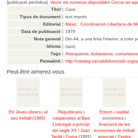
[publicació periòdica]
Veure els números disponibles
Cercar en aqu
Títol :
Caos
Tipus de document :
text imprès
Editorial :
Mèxic : Coordinación Libertaria de M
Data de publicació :
1979
Nota general :
Din-A4, a una tinta l'interior, a colo
Idioma :
(
spa
)
Tags :
Anarquisme, bolxevisme, comunisme lli
Permalink :
http://cataleg.xarxabibliosocials.org
Peut-être aimerez-vous
Els Joves obrers i el
Republicans i
Entorn i realitat
seu treball
(1985)
catalanistes al Baix
econòmica i
Llobregat a principi
financera de les
del segle XX
/
Joan
economies de treball
Tardà i Coma
(1991)
associat
/
Centre