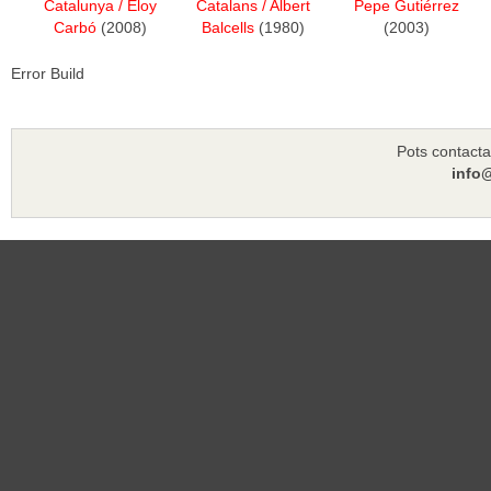
Catalunya
/
Eloy
Catalans
/
Albert
Pepe Gutiérrez
Carbó
(2008)
Balcells
(1980)
(2003)
Error Build
Pots contacta
info@