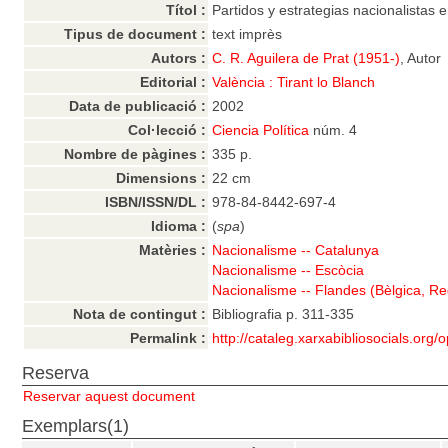
Títol :
Partidos y estrategias nacionalistas 
Tipus de document :
text imprès
Autors :
C. R. Aguilera de Prat (1951-)
, Autor
Editorial :
València : Tirant lo Blanch
Data de publicació :
2002
Col·lecció :
Ciencia Política
núm. 4
Nombre de pàgines :
335 p.
Dimensions :
22 cm
ISBN/ISSN/DL :
978-84-8442-697-4
Idioma :
(
spa
)
Matèries :
Nacionalisme -- Catalunya
Nacionalisme -- Escòcia
Nacionalisme -- Flandes (Bèlgica, Re
Nota de contingut :
Bibliografia p. 311-335
Permalink :
http://cataleg.xarxabibliosocials.org
Reserva
Reservar aquest document
Exemplars(1)