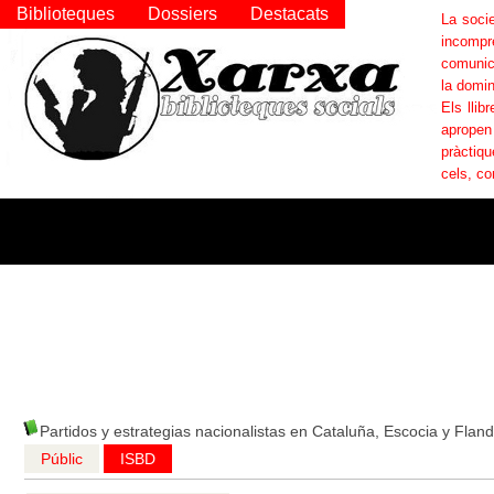
Biblioteques
Dossiers
Destacats
La socie
incompr
comunica
la domin
Els llib
apropen
pràctiqu
cels, co
Partidos y estrategias nacionalistas en Cataluña, Escocia y Flan
Públic
ISBD