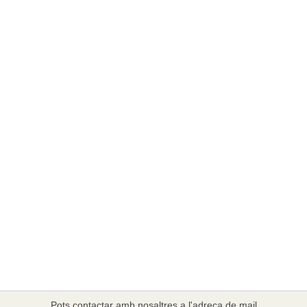
Pots contactar amb nosaltres a l'adreça de mail