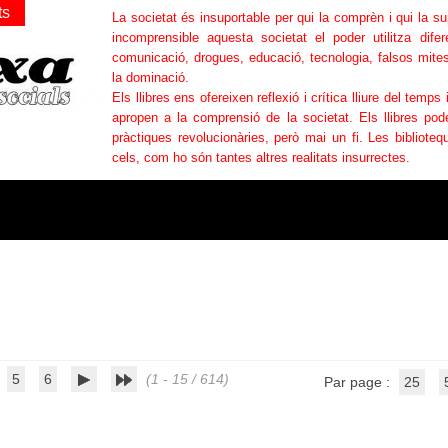
ts
La societat és insuportable per qui la comprèn i qui la s
incomprensible aquesta societat el poder utilitza difer
comunicació, drogues, educació, tecnologia, falsos mites
la dominació.
Els llibres ens ofereixen reflexió i crítica lliure del temps 
apropen a la comprensió de la societat. Els llibres po
pràctiques revolucionàries, però mai un fi. Les bibliotequ
cels, com ho són tantes altres realitats insurrectes.
5
6
(1 - 15 / 614)
Par page :
25