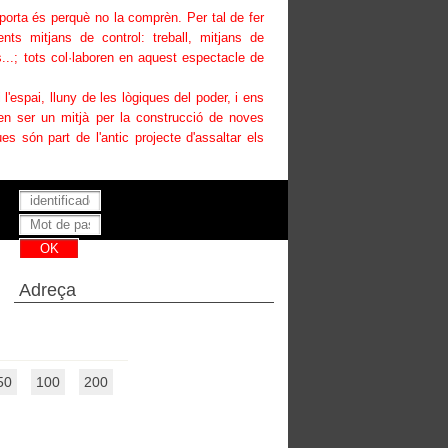
uporta és perquè no la comprèn. Per tal de fer
ents mitjans de control: treball, mitjans de
...; tots col·laboren en aquest espectacle de
i l'espai, lluny de les lògiques del poder, i ens
den ser un mitjà per la construcció de noves
es són part de l'antic projecte d'assaltar els
Has perdut la teva contrasenya ?
Adreça
50
100
200