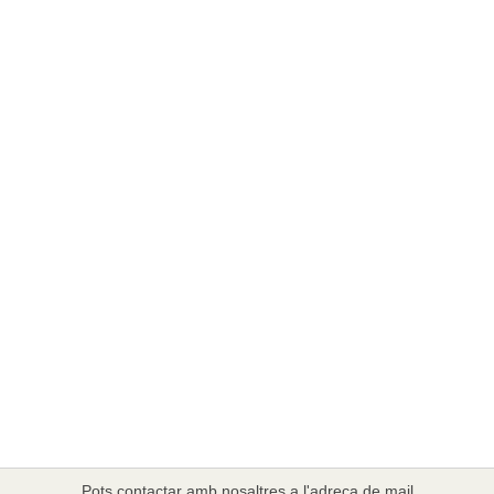
Pots contactar amb nosaltres a l'adreça de mail