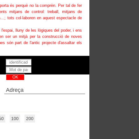
uporta és perquè no la comprèn. Per tal de fer
ents mitjans de control: treball, mitjans de
...; tots col·laboren en aquest espectacle de
i l'espai, lluny de les lògiques del poder, i ens
den ser un mitjà per la construcció de noves
es són part de l'antic projecte d'assaltar els
Has perdut la teva contrasenya ?
Adreça
50
100
200