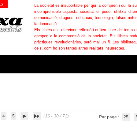
ts
La societat és insuportable per qui la comprèn i qui la s
incomprensible aquesta societat el poder utilitza difer
comunicació, drogues, educació, tecnologia, falsos mites
la dominació.
Els llibres ens ofereixen reflexió i crítica lliure del temps 
apropen a la comprensió de la societat. Els llibres po
pràctiques revolucionàries, però mai un fi. Les bibliotequ
cels, com ho són tantes altres realitats insurrectes.
4
5
(16 - 30 / 71)
Par page :
25