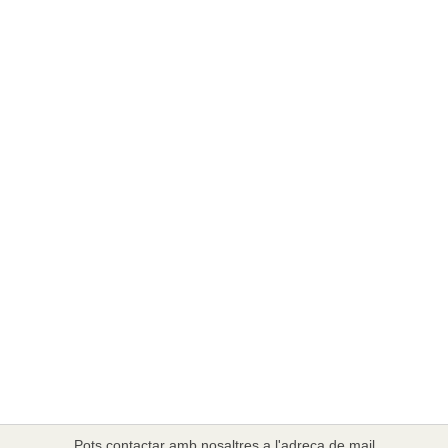
Pots contactar amb nosaltres a l'adreça de mail