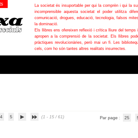
ts
La societat és insuportable per qui la comprèn i qui la s
incomprensible aquesta societat el poder utilitza difer
comunicació, drogues, educació, tecnologia, falsos mites
la dominació.
Els llibres ens ofereixen reflexió i crítica lliure del temps 
apropen a la comprensió de la societat. Els llibres po
pràctiques revolucionàries, però mai un fi. Les bibliotequ
cels, com ho són tantes altres realitats insurrectes.
4
5
(1 - 15 / 61)
Par page :
25