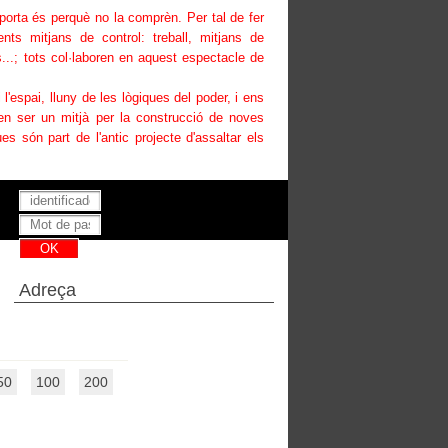
uporta és perquè no la comprèn. Per tal de fer
ents mitjans de control: treball, mitjans de
...; tots col·laboren en aquest espectacle de
i l'espai, lluny de les lògiques del poder, i ens
den ser un mitjà per la construcció de noves
es són part de l'antic projecte d'assaltar els
Has perdut la teva contrasenya ?
Adreça
50
100
200