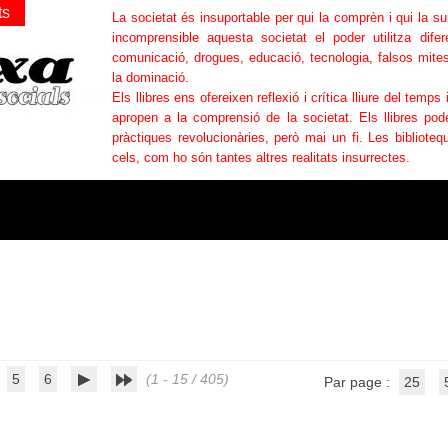
ts
La societat és insuportable per qui la comprèn i qui la s
incomprensible aquesta societat el poder utilitza difer
comunicació, drogues, educació, tecnologia, falsos mites
la dominació.
Els llibres ens ofereixen reflexió i crítica lliure del temps 
apropen a la comprensió de la societat. Els llibres po
pràctiques revolucionàries, però mai un fi. Les bibliotequ
cels, com ho són tantes altres realitats insurrectes.
5
6
(1 - 15 / 405)
Par page :
25