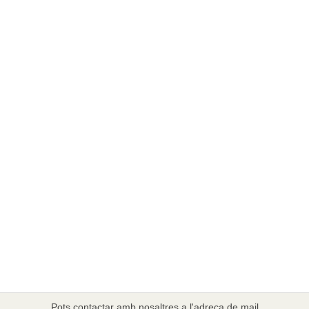
Pots contactar amb nosaltres a l'adreça de mail