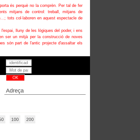
uporta és perquè no la comprèn. Per tal de fer
ents mitjans de control: treball, mitjans de
...; tots col·laboren en aquest espectacle de
i l'espai, lluny de les lògiques del poder, i ens
den ser un mitjà per la construcció de noves
es són part de l'antic projecte d'assaltar els
Has perdut la teva contrasenya ?
Adreça
50
100
200