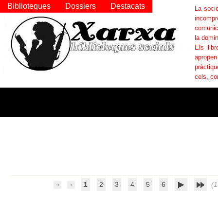
Biblioteques
Dossiers
Destacats
La socie
incompr
comunica
la domin
Els llib
apropen
pràctiqu
cels, co
1
2
3
4
5
6
(1