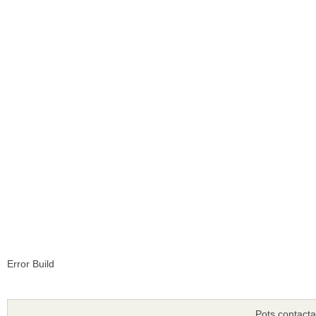
Error Build
Pots contacta