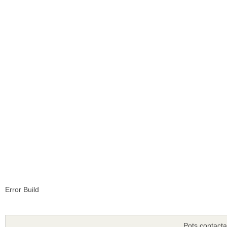
Error Build
Pots contacta