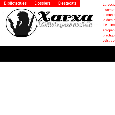
Biblioteques
Dossiers
Destacats
La socie
incompr
comunica
la domin
Els llib
apropen
pràctiqu
cels, co