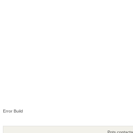
Error Build
Pots contacta