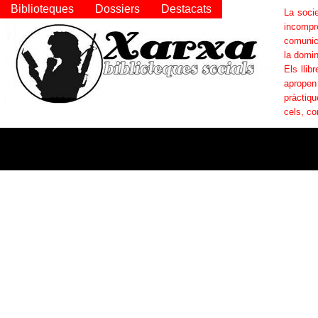
Biblioteques
Dossiers
Destacats
La socie
incompr
comunica
la domin
Els llib
apropen
pràctiqu
cels, co